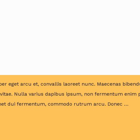
,
Safety
s Single-DayTrips
 10, 2017
|
No Comments
er eget arcu et, convallis laoreet nunc. Maecenas bibend
 vitae. Nulla varius dapibus ipsum, non fermentum enim p
t amet dui fermentum, commodo rutrum arcu. Donec …
Rea