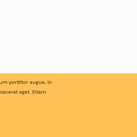
um porttitor augue, in
lacerat eget. Etiam
d More