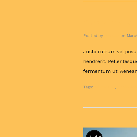
Amazing Mu
Posted by
gonzalo
on
March
Justo rutrum vel posuer
hendrerit. Pellentesqu
fermentum ut. Aenean 
Tags:
Adventure
,
Inspiratio