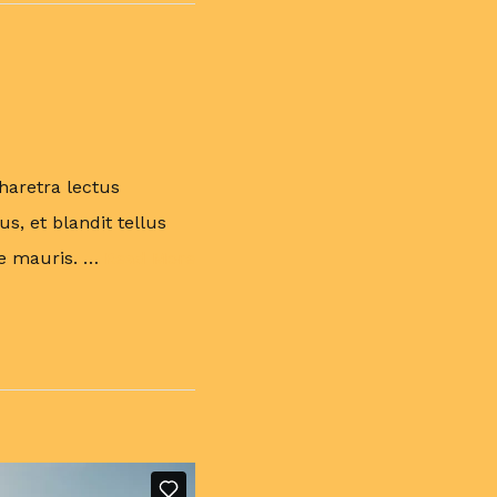
pharetra lectus
s, et blandit tellus
ue mauris. …
Read More