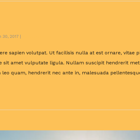
st See Top 10
 30, 2017
|
No Comments
e sapien volutpat. Ut facilisis nulla at est ornare, vitae 
e sit amet vulputate ligula. Nullam suscipit hendrerit metu
leo quam, hendrerit nec ante in, malesuada pellentesq
n