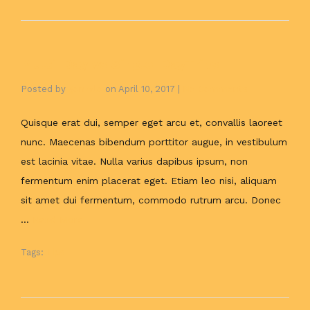
Multi-Day vs Single-DayTrips
Posted by
gonzalo
on
April 10, 2017
|
No Comments
Quisque erat dui, semper eget arcu et, convallis laoreet
nunc. Maecenas bibendum porttitor augue, in vestibulum
est lacinia vitae. Nulla varius dapibus ipsum, non
fermentum enim placerat eget. Etiam leo nisi, aliquam
sit amet dui fermentum, commodo rutrum arcu. Donec
…
Read More
Tags:
Tips