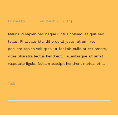
Planning Your Adventure
Posted by
gonzalo
on
March 20, 2017
|
No Comments
Mauris id sapien nec neque luctus consequat quis sed
tellus. Phasellus blandit eros at justo rutrum, vel
posuere sapien volutpat. Ut facilisis nulla at est ornare,
vitae pharetra lectus hendrerit. Pellentesque sit amet
vulputate ligula. Nullam suscipit hendrerit metus, et …
Read More
Tags:
Information
,
Planning
,
Tips