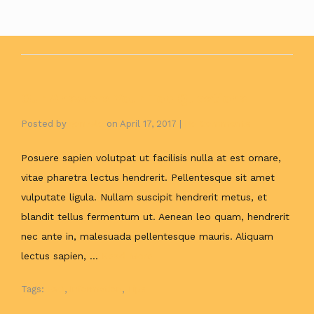
Tags:
Information
,
Tips
Our Answers Your Top Questions
Posted by
gonzalo
on
April 17, 2017
|
No Comments
Posuere sapien volutpat ut facilisis nulla at est ornare,
vitae pharetra lectus hendrerit. Pellentesque sit amet
vulputate ligula. Nullam suscipit hendrerit metus, et
blandit tellus fermentum ut. Aenean leo quam, hendrerit
nec ante in, malesuada pellentesque mauris. Aliquam
lectus sapien, …
Read More
Tags:
FAQ
,
Information
,
Tips